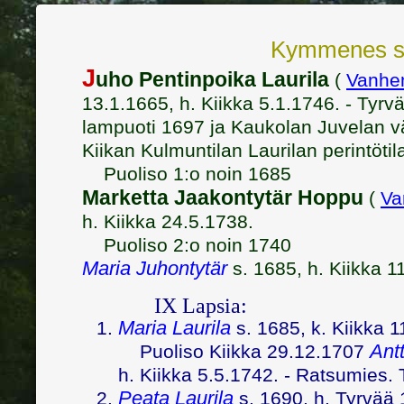
Kymmenes su
J
uho Pentinpoika Laurila
(
Vanhe
13.1.1665, h. Kiikka 5.1.1746. - Tyrvä
lampuoti 1697 ja Kaukolan Juvelan vä
Kiikan Kulmuntilan Laurilan perintötil
Puoliso 1:o noin 1685
Marketta Jaakontytär Hoppu
(
Va
h. Kiikka 24.5.1738.
Puoliso 2:o noin 1740
Maria Juhontytär
s. 1685, h. Kiikka 1
IX Lapsia:
Maria Laurila
s. 1685, k. Kiikka 1
Ant
Puoliso Kiikka 29.12.1707
h. Kiikka 5.5.1742. - Ratsumies. 
Peata Laurila
s. 1690, h. Tyrvää 