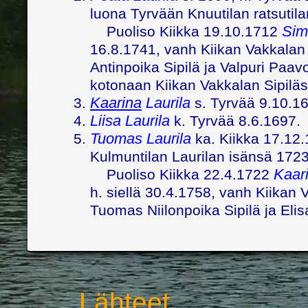
luona Tyrvään Knuutilan ratsutil
Sim
Puoliso Kiikka 19.10.1712
16.8.1741, vanh Kiikan Vakkalan Si
Antinpoika Sipilä ja Valpuri Paavo
kotonaan Kiikan Vakkalan Sipiläs
Kaarina
Laurila
s. Tyrvää 9.10.16
Liisa Laurila
k. Tyrvää 8.6.1697.
Tuomas Laurila
ka. Kiikka 17.12.
Kulmuntilan Laurilan isänsä 1723
Kaari
Puoliso Kiikka 22.4.1722
h. siellä 30.4.1758, vanh Kiikan V
Tuomas Niilonpoika Sipilä ja Eli
Lähteet