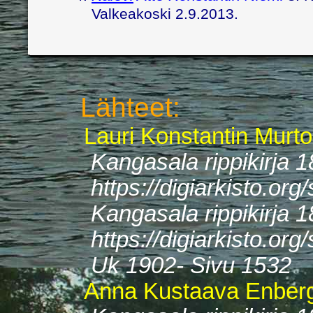
Valkeakoski 2.9.2013.
Lähteet:
Lauri Konstantin Murto
Kangasala rippikirja 
https://digiarkisto.o
Kangasala rippikirja 
https://digiarkisto.o
Uk 1902- Sivu 1532
Anna Kustaava Enber