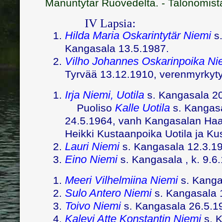
Manuntytär Ruovedeltä. - Talonomist
IV Lapsia:
Hilda Maria Oskarintytär Niemi
s.
Kangasala 13.5.1987.
Vilho Johannes Oskarinpoika Ni
Tyrvää 13.12.1910, verenmyrkyt
Irja Niemi, Uotila
s. Kangasala 20
Kalle Uotila
Puoliso
s. Kangasa
24.5.1964, vanh Kangasalan Haap
Heikki Kustaanpoika Uotila ja Kust
Lauri Niemi
s. Kangasala 12.3.191
Eino Niemi
s. Kangasala , k. 9.6
Meeri Vilhelmiina Niemi
s. Kanga
Sulo Antero Niemi
s. Kangasala 1
Toivo Niemi
s. Kangasala 26.5.1
Kalevi
Atte Konstantin Niemi
s. K