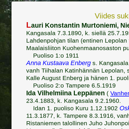
Viides suk
L
auri Konstantin Murtoniemi, Ni
Kangasala 7.3.1890, k. siellä 25.7.
Lahdenpohjan tilan (entinen Lepolan t
Maalaisliiton Kuohenmaanosaston pu
Puoliso 1:o 1911
Anna Kustaava Enberg
s. Kangasala 
vanh Tiihalan Katinhännän Lepolan, s
Kalle August Enberg ja hänen 1. puol
Puoliso 2:o Tampere 6.5.1919
Ida Vilhelmiina Leppänen
(
Vanhe
23.4.1883, k. Kangasala 9.2.1960.
Osk
Idan 1. puoliso Kuru 1.12.1902
11.3.1877, k. Tampere 8.3.1916, van
Ristaniemen talollinen Juho Juhonpoi