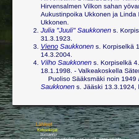
Hirvensalmen
Vilkon sahan yövart
Aukustinpoika Ukkonen ja Linda M
Ukkonen.
Julia "Juuli" Saukkonen
s. Korpis
31.3.1923.
Vieno
Saukkonen
s. Korpiselkä 1
14.3.2004.
Vilho Saukkonen
s. Korpiselkä 4
18.1.1998. - Valkeakoskella Säte
Puoliso Sääksmäki noin 1949
Saukkonen
s. Jääski 13.3.1924, 
Lähteet
Kirkonkirjat:
Ilomantsi