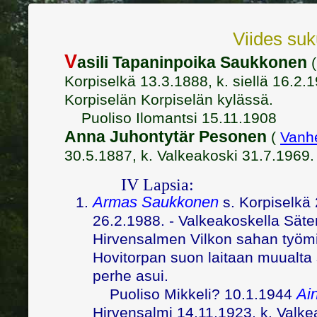
Viides suk
V
asili Tapaninpoika Saukkonen
Korpiselkä 13.3.1888, k. siellä 16.2.19
Korpiselän Korpiselän kylässä.
Puoliso Ilomantsi 15.11.1908
Anna Juhontytär Pesonen
(
Vanh
30.5.1887, k. Valkeakoski 31.7.1969.
IV Lapsia:
Armas Saukkonen
s. Korpiselkä 
26.2.1988. - Valkeakoskella Sät
Hirvensalmen Vilkon sahan työmi
Hovitorpan suon laitaan muualta 
perhe asui.
Ai
Puoliso Mikkeli? 10.1.1944
Hirvensalmi 14.11.1923, k. Valke