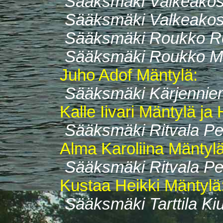
Sääksmäki Valkeakoski
Sääksmäki Valkeakoski
Sääksmäki Roukko Rou
Sääksmäki Roukko Mäe
Juho Adof Mäntylä:
Sääksmäki Kärjenniemi
Kalle Iivari Mäntylä ja 
Sääksmäki Ritvala Pel
Alma Karoliina Mäntylä
Sääksmäki Ritvala Pel
Kustaa Heikki Mäntylä
Sääksmäki Tarttila Ki