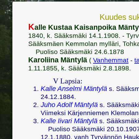
Kuudes suk
K
alle Kustaa Kaisanpoika Mänty
1840, k. Sääksmäki 14.1.1908. - Tyr
Sääksmäen Kemmolan mylläri, Tohkan,
Puoliso Sääksmäki 24.6.1878
Karoliina Mäntylä
(
Vanhemmat
-
t
1.11.1855, k. Sääksmäki 2.8.1898.
V Lapsia:
Kalle Anselmi Mäntylä
s. Sääksmä
24.12.1884.
Juho Adolf Mäntylä
s. Sääksmäki 
Viimeksi Kärjenniemen Klemolan
Kalle Iivari Mäntylä
s. Sääksmäki 
Puoliso Sääksmäki 20.10.190
12.1.1880, vanh Tyrvännön Haukil