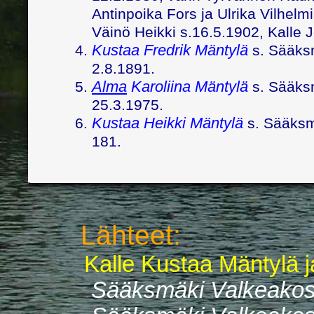
Antinpoika Fors ja Ulrika Vilhelm
Väinö Heikki s.16.5.1902, Kalle 
Kustaa Fredrik Mäntylä
s. Sääksm
2.8.1891.
Alma
Karoliina Mäntylä
s. Sääksm
25.3.1975.
Kustaa Heikki Mäntylä
s. Sääksm
181.
Lähteet:
Kalle Kustaa Mäntylä ja
Sääksmäki Valkeakos