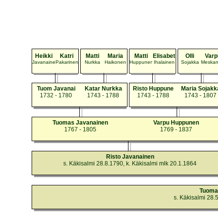
Heikki
Katri
Matti
Maria
Matti
Elisabet
Olli
Varp
Javanainen
Pakarinen
Nurkka
Haikonen
Huppunen
Ihalainen
Sojakka
Meska
Tuom Javanai
Katar Nurkka
Risto Huppune
Maria Sojakk
1732 - 1780
1743 - 1788
1743 - 1788
1743 - 1807
Tuomas Javanainen
Varpu Huppunen
1767 - 1805
1769 - 1837
Risto Javanainen
s. Käkisalmi 28.8.1790, k. Käkisalmi mlk 20.1.1864
Tuoma
s. Käkisalmi 28.5