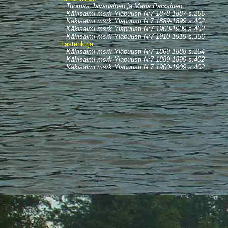
Tuomas Javanainen ja Maria Pärssinen:
Käkisalmi msrk Yläpuusti N:7 1878-1887 s.255
Käkisalmi msrk Yläpuusti N:7 1889-1899 s.402
Käkisalmi msrk Yläpuusti N:7 1900-1909 s.402
Käkisalmi msrk Yläpuusti N:7 1910-1919 s.356
Lastenkirja:
Käkisalmi msrk Yläpuusti N:7 1869-1888 s.264
Käkisalmi msrk Yläpuusti N:7 1889-1899 s.402
Käkisalmi msrk Yläpuusti N:7 1900-1909 s.402