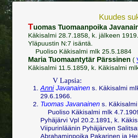
Kuudes suk
T
uomas Tuomaanpoika Javanai
Käkisalmi 28.7.1858, k. jälkeen 191
Yläpuustin N:7 isäntä.
Puoliso Käkisalmi mlk 25.5.1884
Maria Tuomaantytär Pärssinen
(
Käkisalmi 11.5.1859, k. Käkisalmi ml
V Lapsia:
Anni
Javanainen
s. Käkisalmi ml
29.6.1966.
Tuomas Javanainen
s. Käkisalmi
Puoliso Käkisalmi mlk 4.7.19
Pyhäjärvi Vpl 20.2.1891, k. Käki
Viipurinläänin Pyhäjärven Salits
Abrahaminpoika Pakarinen ja He