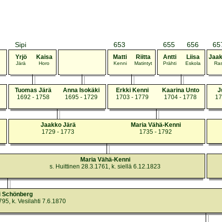
Sipi
653
655
656
65
Yrjö
Kaisa
Matti
Riitta
Antti
Liisa
Jaa
Järä
Horo
Kenni
Matintyt
Prähti
Eskola
Ras
Tuomas Järä
Anna Isokäki
Erkki Kenni
Kaarina Unto
J
1692 - 1758
1695 - 1729
1703 - 1779
1704 - 1778
17
Jaakko Järä
Maria Vähä-Kenni
1729 - 1773
1735 - 1792
Maria Vähä-Kenni
s. Huittinen 28.3.1761, k. siellä 6.12.1823
i Schönberg
795, k. Vesilahti 7.6.1870