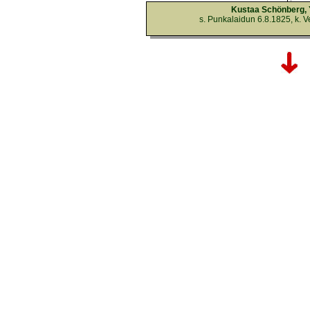
Kustaa Schönberg, Y
s. Punkalaidun 6.8.1825, k. V