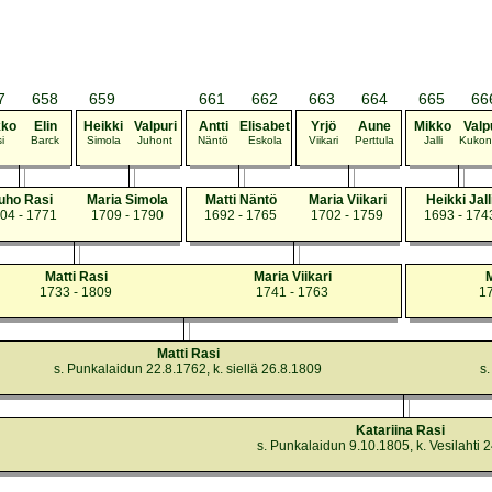
7
658
659
661
662
663
664
665
66
kko
Elin
Heikki
Valpuri
Antti
Elisabet
Yrjö
Aune
Mikko
Valp
i
Barck
Simola
Juhont
Näntö
Eskola
Viikari
Perttula
Jalli
Kukon
uho Rasi
Maria Simola
Matti Näntö
Maria Viikari
Heikki Jall
04 - 1771
1709 - 1790
1692 - 1765
1702 - 1759
1693 - 174
Matti Rasi
Maria Viikari
M
1733 - 1809
1741 - 1763
17
Matti Rasi
s. Punkalaidun 22.8.1762, k. siellä 26.8.1809
s.
Katariina Rasi
s. Punkalaidun 9.10.1805, k. Vesilahti 